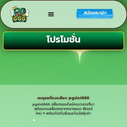
โปรโมชั่น
ติดต่อเรา
โปรโมชั่น
เหตุผลที่ควรเลือก pgslot666
pgslot666 สล็อตออนไลน์ครบวงจรที่มา
พร้อมเกมสล็อตหลากหลายแนว ฟีเจอร์
ใหม่ ๆ พร้อมโปรโมชั่นและโบนัสคุ้มค่า